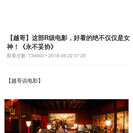
【越哥】这部R级电影，好看的绝不仅仅是女
神！《永不妥协》
觀看次數: 734903 • 2018-08-22 07:25
【越哥说电影】