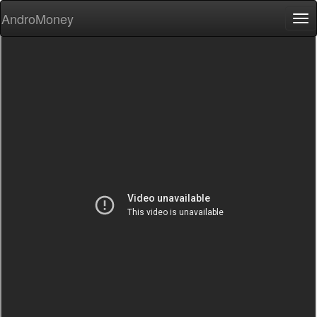
AndroMoney
Tog
nav