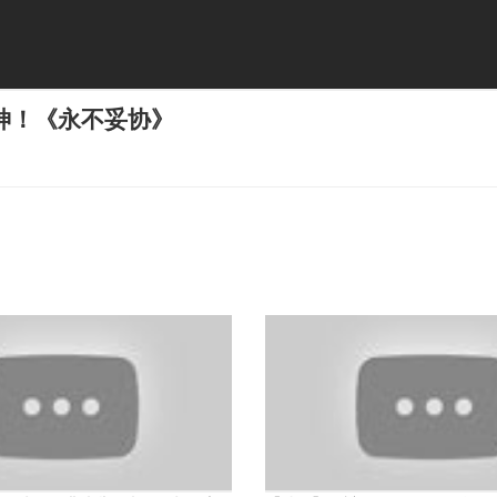
神！《永不妥协》