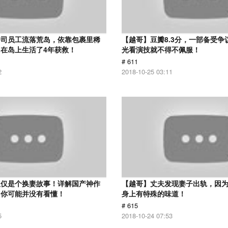
公司员工流落荒岛，依靠包裹里稀
【越哥】豆瓣8.3分，一部备受争
在岛上生活了4年获救！
光看演技就不得不佩服！
# 611
2
2018-10-25 03:11
仅仅是个换妻故事！详解国产神作
【越哥】丈夫发现妻子出轨，因
：你可能并没有看懂！
身上有特殊的味道！
# 615
5
2018-10-24 07:53