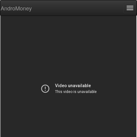
AndroMoney
Tog
nav