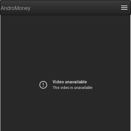
AndroMoney
Tog
nav