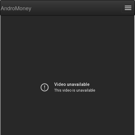
AndroMoney
Tog
nav