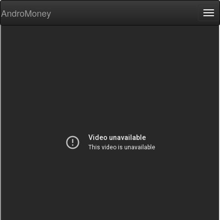
AndroMoney
Tog
nav