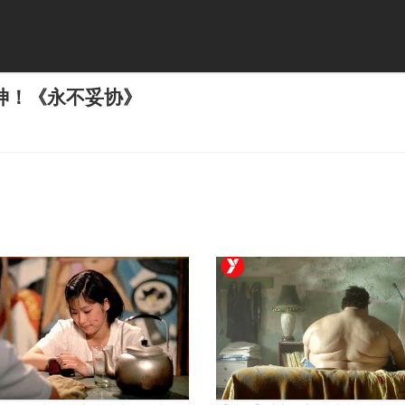
神！《永不妥协》