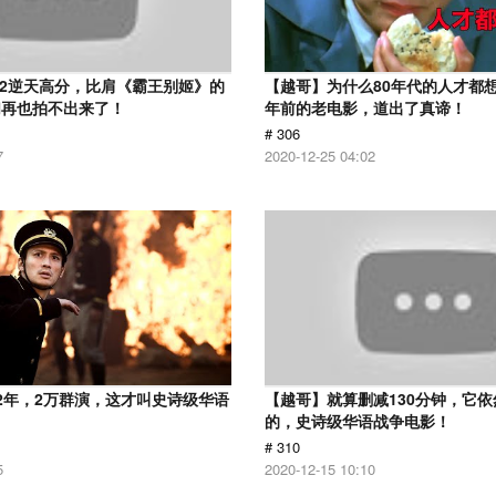
.2逆天高分，比肩《霸王别姬》的
【越哥】为什么80年代的人才都想
们再也拍不出来了！
年前的老电影，道出了真谛！
# 306
7
2020-12-25 04:02
2年，2万群演，这才叫史诗级华语
【越哥】就算删减130分钟，它
的，史诗级华语战争电影！
# 310
5
2020-12-15 10:10