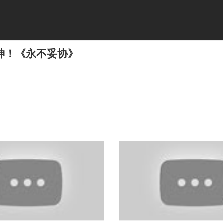
神！《永不妥协》