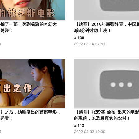
斯拍了一部，美到极致的奇幻大
【越哥】2016年最强阵容，中国
心荡漾！
减8分钟才敢上映！
# 108
6
2022-03-14 07:51
戒》之后，汤唯复出的首部电影，
【越哥】张艺谋“偷拍”出来的电
一起看！
的巩俐，以及最真实的农村！
# 113
5
2022-03-02 10:09