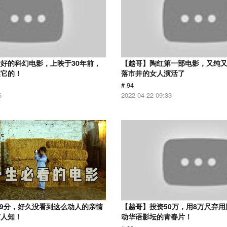
好的科幻电影，上映于30年前，
【越哥】陶红第一部电影，又纯
越它的！
落市井的女人演活了
# 94
6
2022-04-22 09:33
.9分，好久没看到这么动人的亲情
【越哥】投资50万，用8万尺弃
有人知！
动华语影坛的青春片！