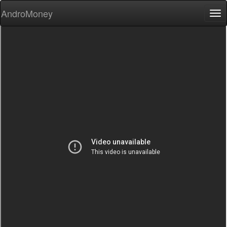
AndroMoney
Tog
nav