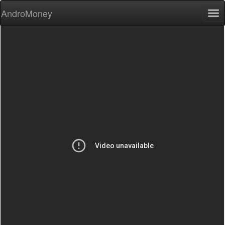
AndroMoney
Tog
nav