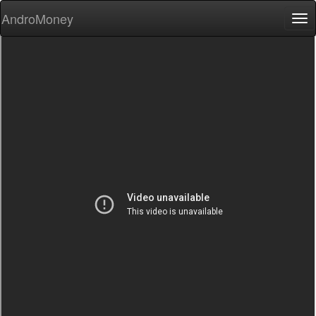
AndroMoney
Tog
nav