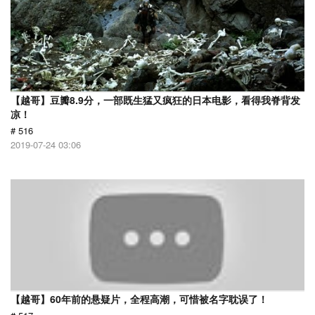
【越哥】豆瓣8.9分，一部既生猛又疯狂的日本电影，看得我脊背发
凉！
# 516
2019-07-24 03:06
【越哥】60年前的悬疑片，全程高潮，可惜被名字耽误了！