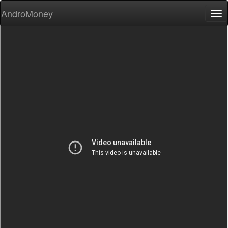
AndroMoney
Tog
nav