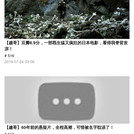
【越哥】豆瓣8.9分，一部既生猛又疯狂的日本电影，看得我脊背发
凉！
# 516
2019-07-24 03:06
【越哥】60年前的悬疑片，全程高潮，可惜被名字耽误了！