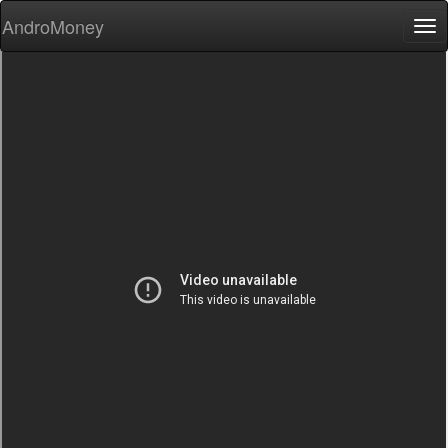
AndroMoney
Tog
nav