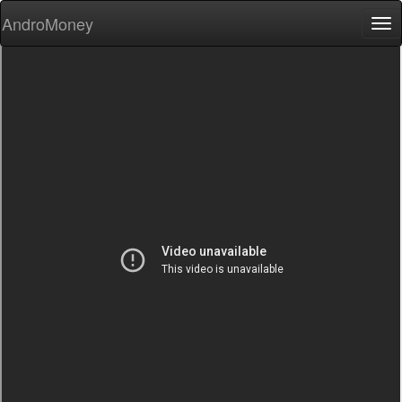
AndroMoney
Tog
nav