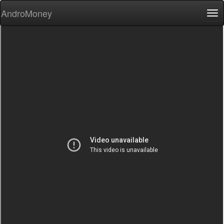
AndroMoney
Tog
nav