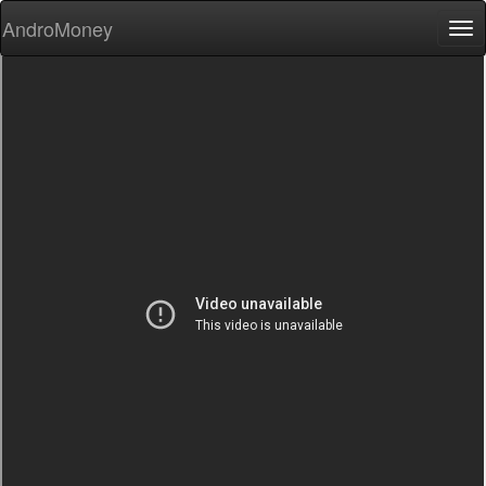
AndroMoney
Tog
nav