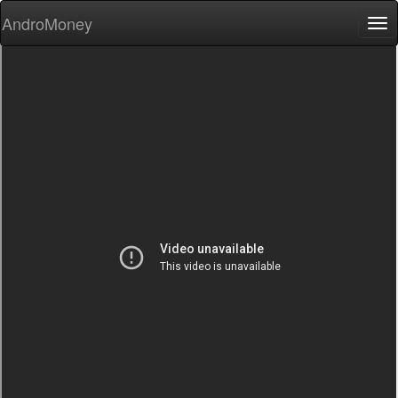
AndroMoney
Tog
nav