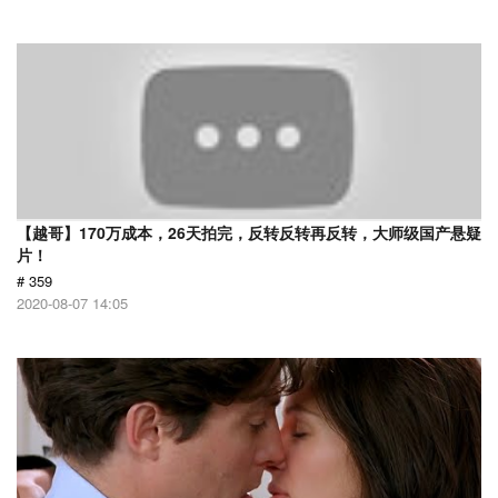
【越哥】170万成本，26天拍完，反转反转再反转，大师级国产悬疑
片！
# 359
2020-08-07 14:05