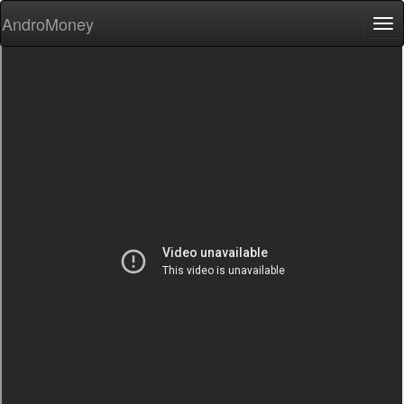
AndroMoney
Tog
nav