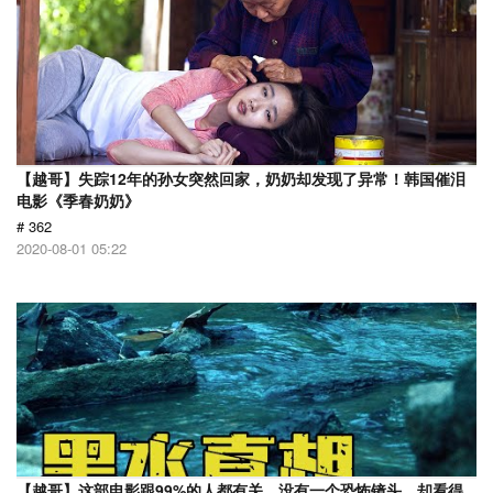
【越哥】失踪12年的孙女突然回家，奶奶却发现了异常！韩国催泪
电影《季春奶奶》
# 362
2020-08-01 05:22
【越哥】这部电影跟99%的人都有关，没有一个恐怖镜头，却看得