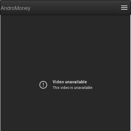
AndroMoney
Tog
nav