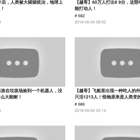
0年后，人类被大猩猩统治，地球上
【越哥】60万人打出8 9分，这
人！
能打动人！
# 682
3
2018-09-04 08:52
男孩在垃圾场捡到一个机器人，没
【越哥】飞船里出现一种吃人的外
这么大能耐！
只活1213人！怪物原来是人类变
# 686
0
2018-09-02 03:14