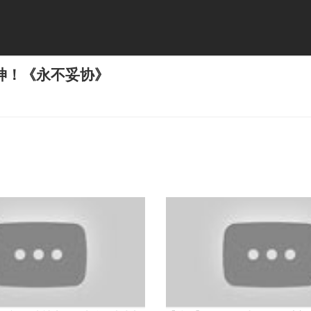
神！《永不妥协》