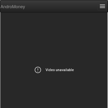
AndroMoney
Tog
nav