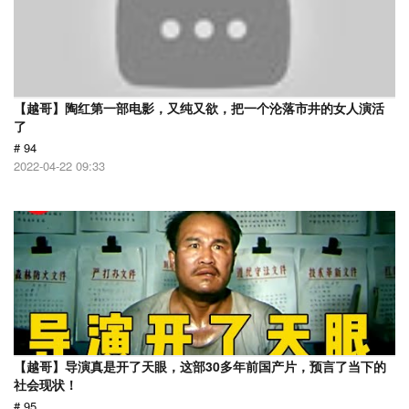
【越哥】陶红第一部电影，又纯又欲，把一个沦落市井的女人演活
了
# 94
2022-04-22 09:33
【越哥】导演真是开了天眼，这部30多年前国产片，预言了当下的
社会现状！
# 95