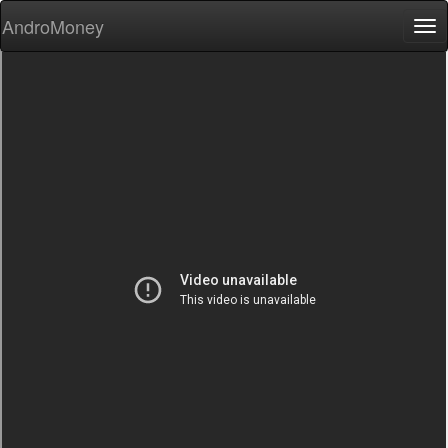
AndroMoney
Tog
nav