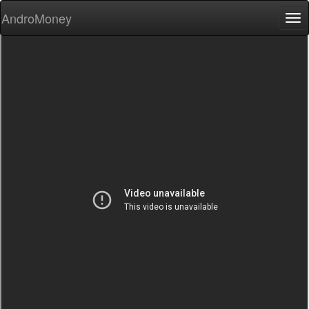
AndroMoney
Tog
nav