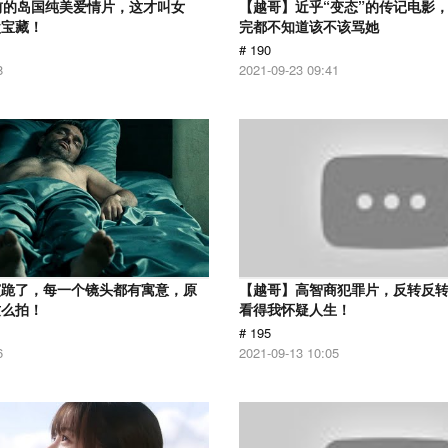
前的岛国纯美爱情片，这才叫女
【越哥】近乎“变态”的传记电影
盘宝藏！
完都不知道该不该骂她
# 190
8
2021-09-23 09:41
演跪了，每一个镜头都有寓意，原
【越哥】高智商犯罪片，反转反
这么拍！
看得我怀疑人生！
# 195
6
2021-09-13 10:05