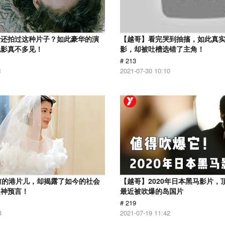
怡还拍过这种片子？如此豪华的演
【越哥】看完哭到抽搐，如此真
电影真不多见！
影，却被吐槽选错了主角！
# 213
1
2021-07-30 10:10
前的港片儿，却揭露了如今的社会
【越哥】2020年日本黑马影片，
是神预言！
最近被吹爆的岛国片
# 219
3
2021-07-19 11:42