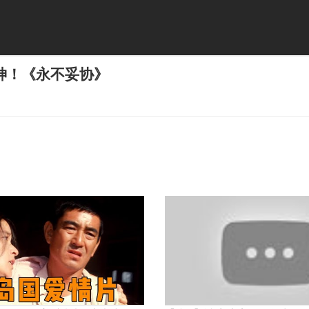
神！《永不妥协》