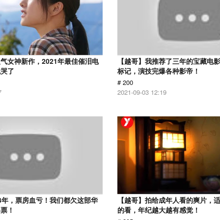
气女神新作，2021年最佳催泪电
【越哥】我推荐了三年的宝藏电
就哭了
标记，演技完爆各种影帝！
# 200
7
2021-09-03 12:19
3年，票房血亏！我们都欠这部华
【越哥】拍给成年人看的爽片，
影票！
的看，年纪越大越有感觉！