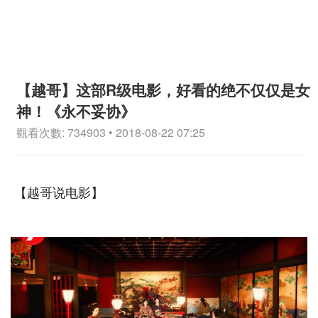
【越哥】这部R级电影，好看的绝不仅仅是女
神！《永不妥协》
觀看次數: 734903 • 2018-08-22 07:25
【越哥说电影】