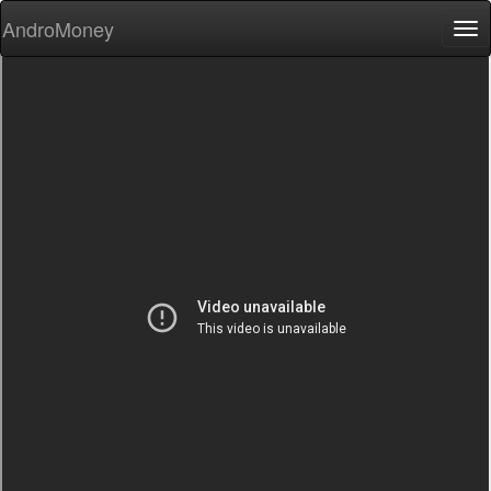
AndroMoney
Tog
nav