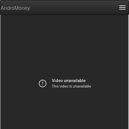
AndroMoney
Tog
nav