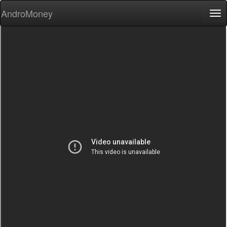
AndroMoney
Tog
nav