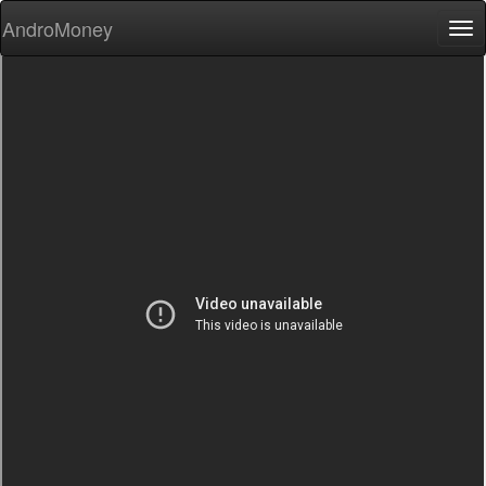
AndroMoney
Tog
nav