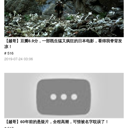
【越哥】豆瓣8.9分，一部既生猛又疯狂的日本电影，看得我脊背发
凉！
# 516
2019-07-24 03:06
【越哥】60年前的悬疑片，全程高潮，可惜被名字耽误了！