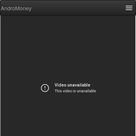
AndroMoney
Tog
nav