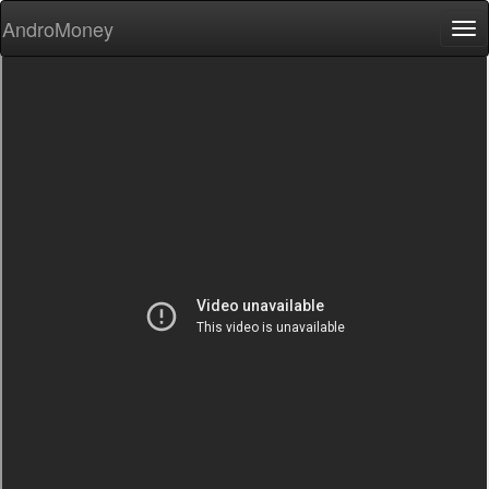
AndroMoney
Tog
nav