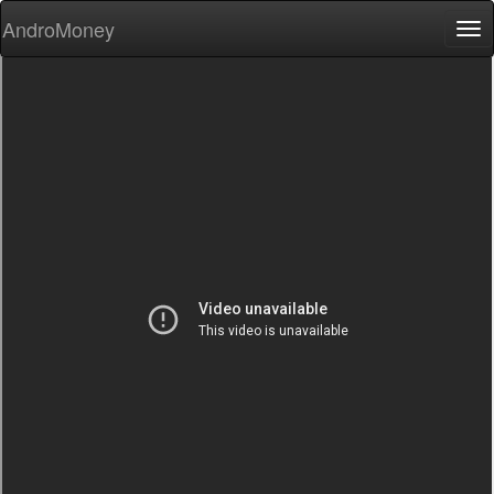
AndroMoney
Tog
nav