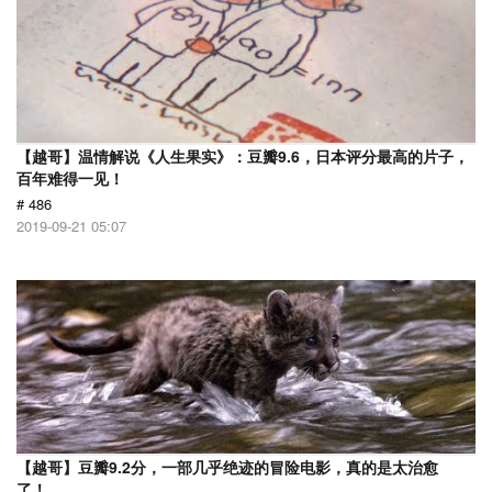
【越哥】温情解说《人生果实》：豆瓣9.6，日本评分最高的片子，
百年难得一见！
# 486
2019-09-21 05:07
【越哥】豆瓣9.2分，一部几乎绝迹的冒险电影，真的是太治愈
了！