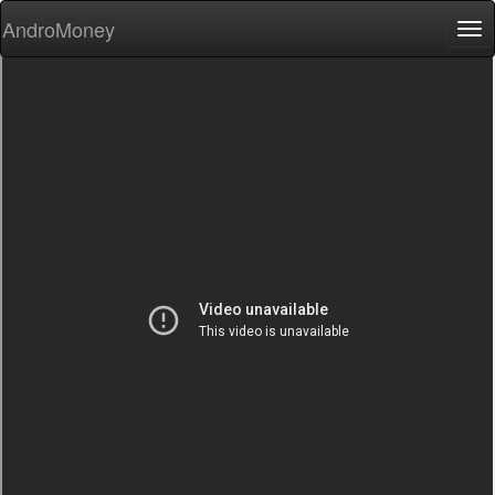
AndroMoney
Tog
nav