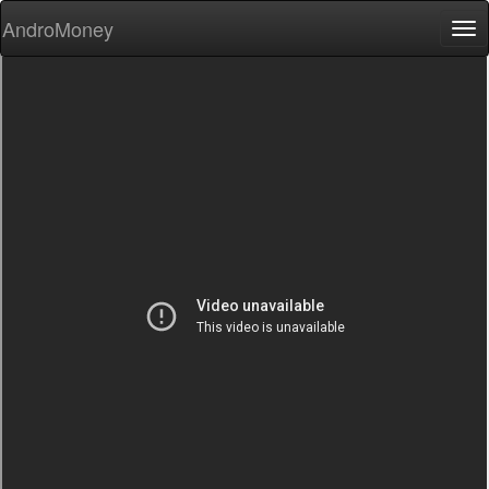
AndroMoney
Tog
nav