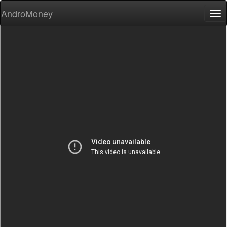
AndroMoney
Tog
nav