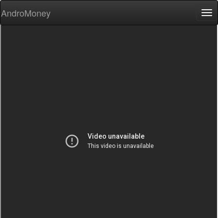
AndroMoney
Tog
nav