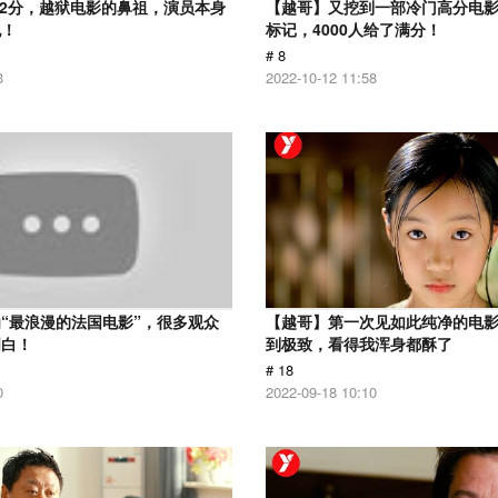
.2分，越狱电影的鼻祖，演员本身
【越哥】又挖到一部冷门高分电影，
犯！
标记，4000人给了满分！
# 8
3
2022-10-12 11:58
“最浪漫的法国电影”，很多观众
【越哥】第一次见如此纯净的电
明白！
到极致，看得我浑身都酥了
# 18
0
2022-09-18 10:10