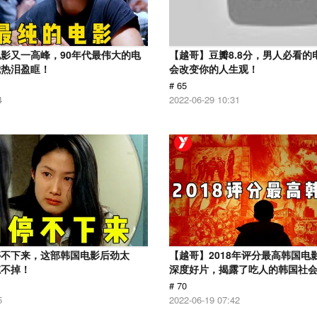
影又一高峰，90年代最伟大的电
【越哥】豆瓣8.8分，男人必看的
我热泪盈眶！
会改变你的人生观！
# 65
4
2022-06-29 10:31
停不下来，这部韩国电影后劲太
【越哥】2018年评分最高韩国电
忘不掉！
深度好片，揭露了吃人的韩国社
# 70
5
2022-06-19 07:42