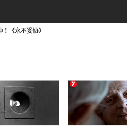
神！《永不妥协》