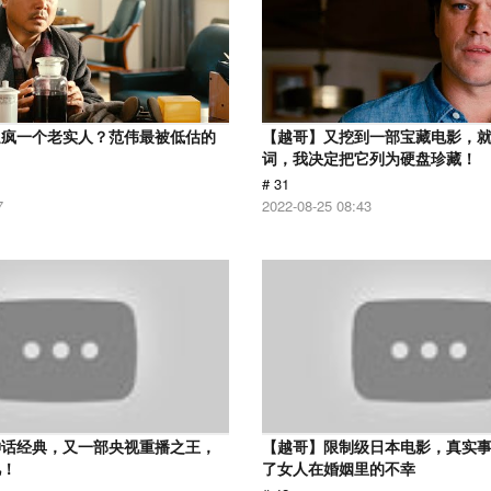
逼疯一个老实人？范伟最被低估的
【越哥】又挖到一部宝藏电影，
词，我决定把它列为硬盘珍藏！
# 31
7
2022-08-25 08:43
神话经典，又一部央视重播之王，
【越哥】限制级日本电影，真实
忆！
了女人在婚姻里的不幸