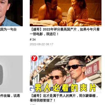
就因为一句台
【越哥】2022年评分最高国产片，如果今年只看
一部电影，我选它！
# 34
2022-08-22 08:17
事件改编，说透
【越哥】这才是属于男人的爽片，荷尔蒙爆棚，
看得我都冒烟了！