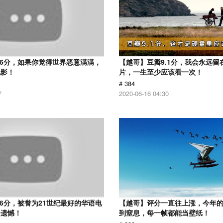
.6分，如果你觉得世界恶意满满，
【越哥】豆瓣9.1分，我会永远留
电影！
片，一生至少应该看一次！
# 384
7
2020-06-16 04:30
.6分，被誉为21世纪最好的华语电
【越哥】评分一直往上涨，今年
是遗憾！
到窒息，每一帧都能当壁纸！