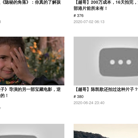
版《隐秘的角落》：你真的了解孩
【越哥】200万成本，16天拍完
部港片前所未有！
# 376
8
2020-07-02 06:13
鞋子》导演的另一部宝藏电影，逆
【越哥】陈凯歌还拍过这种片子
给的！
# 380
2020-06-24 23:40
7