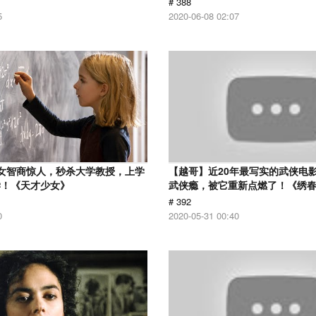
# 388
5
2020-06-08 02:07
女智商惊人，秒杀大学教授，上学
【越哥】近20年最写实的武侠电
学！《天才少女》
武侠瘾，被它重新点燃了！《绣
# 392
0
2020-05-31 00:40