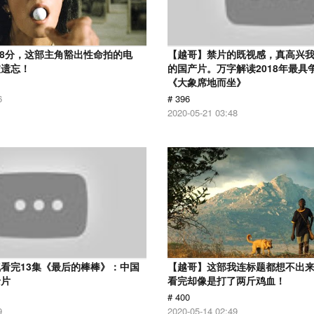
.8分，这部主角豁出性命拍的电
【越哥】禁片的既视感，真高兴
被遗忘！
的国产片。万字解读2018年最具
《大象席地而坐》
6
# 396
2020-05-21 03:48
看完13集《最后的棒棒》：中国
【越哥】这部我连标题都想不出
录片
看完却像是打了两斤鸡血！
# 400
9
2020-05-14 02:49