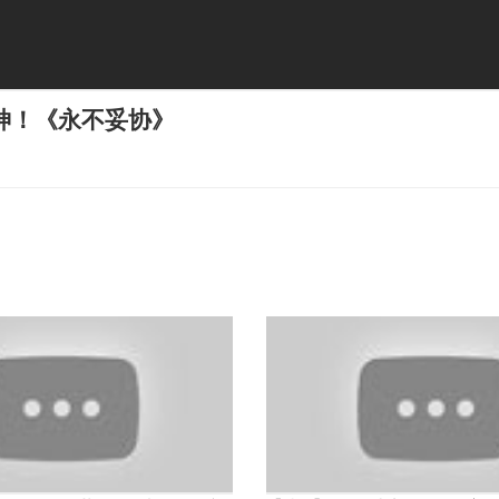
神！《永不妥协》