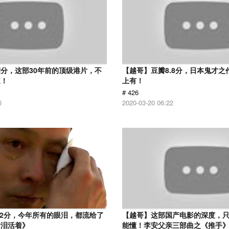
分，这部30年前的顶级港片，不
【越哥】豆瓣8.8分，日本鬼才之
道！
上有！
# 426
6
2020-03-20 06:22
.2分，今年所有的眼泪，都流给了
【越哥】这部国产电影的深度，
含泪活着》
能懂！李安父亲三部曲之《推手