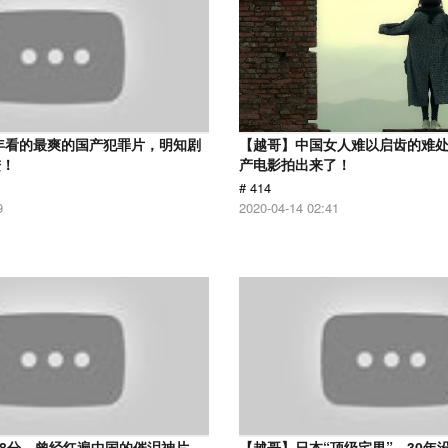
9年看的最爽的国产犯罪片，明知剧
【越哥】中国女人难以启齿的难
进！
产电影拍出来了！
# 414
9
2020-04-14 02:41
.8分，曾经红遍中国的催泪神片，
【越哥】日本“顶级宅男”，30年