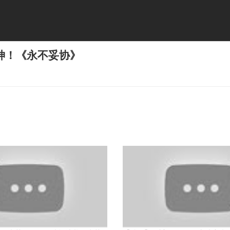
神！《永不妥协》