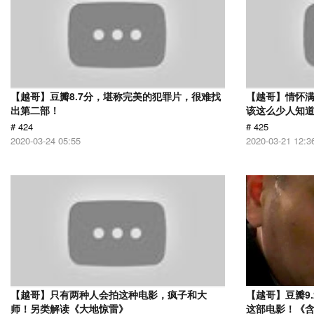
【越哥】豆瓣8.7分，堪称完美的犯罪片，很难找
【越哥】情怀满
出第二部！
该这么少人知
# 424
# 425
2020-03-24 05:55
2020-03-21 12:3
【越哥】只有两种人会拍这种电影，疯子和大
【越哥】豆瓣9
师！另类解读《大地惊雷》
这部电影！《