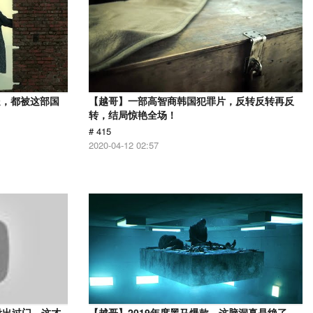
处，都被这部国
【越哥】一部高智商韩国犯罪片，反转反转再反
转，结局惊艳全场！
# 415
2020-04-12 02:57
没出过门，这才
【越哥】2019年度黑马爆款，这脑洞真是绝了，