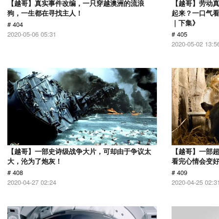
【越哥】真实事件改编，一只穿越澳洲的流浪
【越哥】劳动
狗，一生都在寻找主人！
起来？一口气看
｜下集》
# 404
2020-05-06 05:31
# 405
2020-05-02 13:5
【越哥】一部史诗级战争大片，可却由于争议太
【越哥】一部
大，沦为了炮灰！
看完心情会变
# 408
# 409
2020-04-27 02:24
2020-04-25 02:3