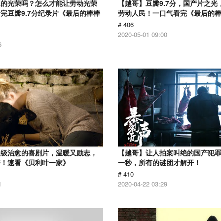
真的光荣吗？怎么才能让劳动光荣
【越哥】豆瓣9.7分，国产片之光
完豆瓣9.7分纪录片《最后的棒棒
劳动人民！一口气看完《最后的
# 406
2020-05-01 09:00
6
超级治愈的喜剧片，温暖又励志，
【越哥】让人拍案叫绝的国产犯
好！速看《贝利叶一家》
一秒，所有的谜团才解开！
# 410
1
2020-04-22 03:29