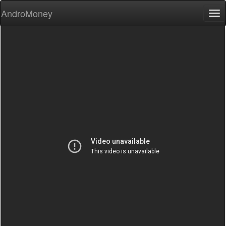
AndroMoney
Tog
nav