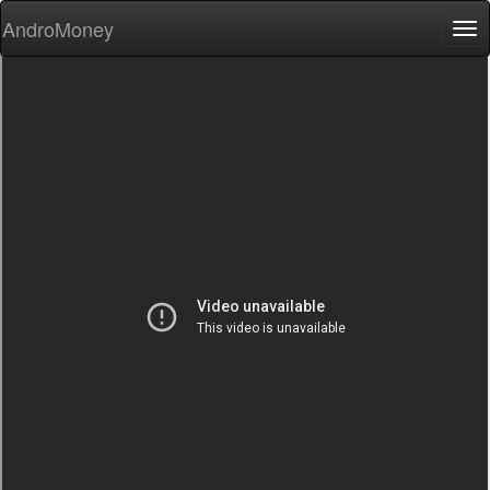
AndroMoney
Tog
nav