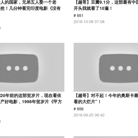
女人的国家，兄弟五人娶一个老
【越哥】豆瓣9.1分，这部最有中
来抢！几分钟看完印度电影《没有
开头我就看了10遍！
# 651
2018-10-08 07:08
0
20年前的这部贺岁片，现在看依
【越哥】对不起！今年的奥斯卡最
产好电影，1998年贺岁片《甲方
看的大烂片”！
# 656
2018-09-25 06:42
4