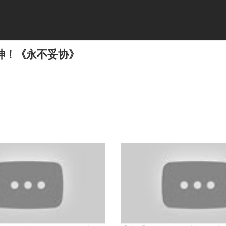
神！《永不妥协》