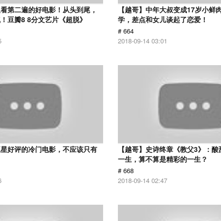
议看第二遍的好电影！从头到尾，
【越哥】中年大叔变成17岁小鲜
！豆瓣8 8分文艺片《超脱》
学，差点和女儿谈起了恋爱！
# 664
5
2018-09-14 03:01
五星好评的冷门电影，不应该只有
【越哥】史诗终章《教父3》：酸
！
一生，算不算是精彩的一生？
# 668
6
2018-09-14 02:47