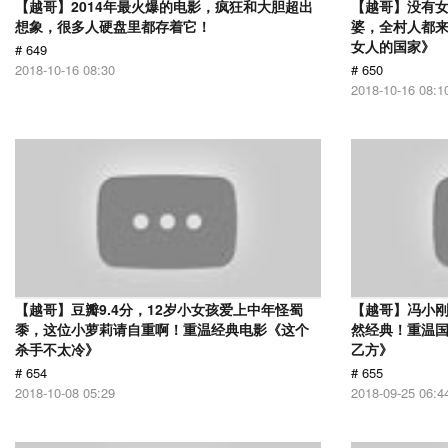
【越哥】2014年最火爆的电影，疯狂和大胆超出
【越哥】没有
想象，很多人硬盘里都存着它！
婆，全村人都
女人的国家》
# 649
2018-10-16 08:30
# 650
2018-10-16 08:1
【越哥】豆瓣9.4分，12岁小女孩爱上中年怪蜀
【越哥】冯小刚
黍，这位小萝莉请自重啊！重温经典电影《这个
然经典！重温国
杀手不太冷》
乙方》
# 654
# 655
2018-10-08 05:29
2018-09-25 06:4