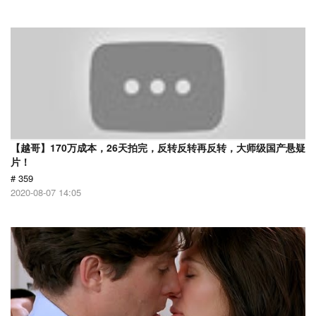
【越哥】170万成本，26天拍完，反转反转再反转，大师级国产悬疑
片！
# 359
2020-08-07 14:05