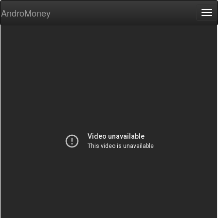
AndroMoney
Tog
nav