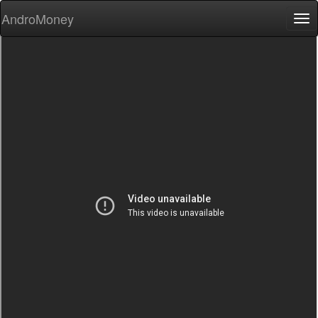
AndroMoney
Tog
nav