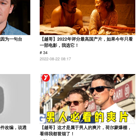
就因为一句台
【越哥】2022年评分最高国产片，如果今年只看
一部电影，我选它！
# 34
2022-08-22 08:17
事件改编，说透
【越哥】这才是属于男人的爽片，荷尔蒙爆棚，
看得我都冒烟了！