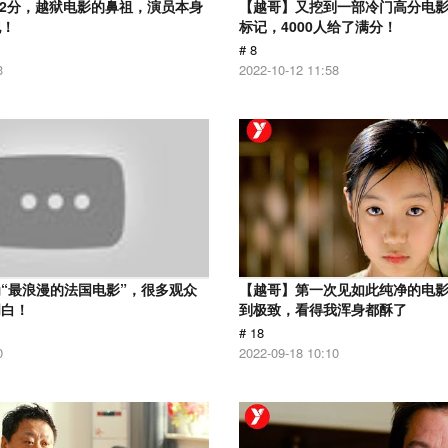
.2分，越狱电影的鼻祖，演员本身
【越哥】又挖到一部冷门高分电影，
犯！
标记，4000人给了满分！
# 8
3
2022-10-12 11:58
“最浪漫的法国电影”，很多观众
【越哥】第一次见如此纯净的电
明白！
到极致，看得我浑身都酥了
# 18
0
2022-09-18 10:10