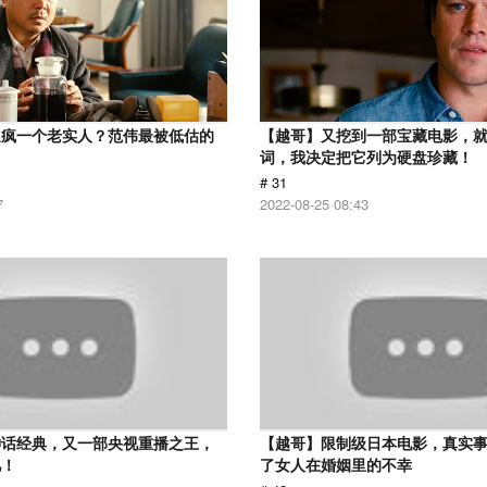
逼疯一个老实人？范伟最被低估的
【越哥】又挖到一部宝藏电影，
词，我决定把它列为硬盘珍藏！
# 31
7
2022-08-25 08:43
神话经典，又一部央视重播之王，
【越哥】限制级日本电影，真实
忆！
了女人在婚姻里的不幸