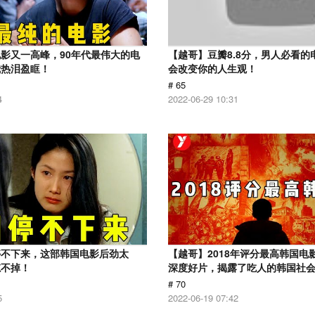
影又一高峰，90年代最伟大的电
【越哥】豆瓣8.8分，男人必看的
我热泪盈眶！
会改变你的人生观！
# 65
4
2022-06-29 10:31
停不下来，这部韩国电影后劲太
【越哥】2018年评分最高韩国电
忘不掉！
深度好片，揭露了吃人的韩国社
# 70
5
2022-06-19 07:42