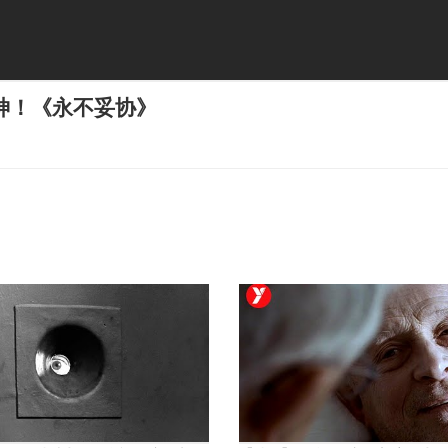
神！《永不妥协》