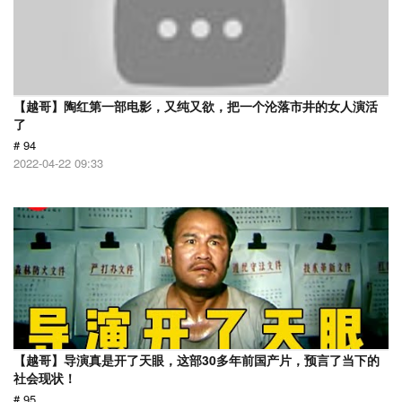
【越哥】陶红第一部电影，又纯又欲，把一个沦落市井的女人演活
了
# 94
2022-04-22 09:33
【越哥】导演真是开了天眼，这部30多年前国产片，预言了当下的
社会现状！
# 95