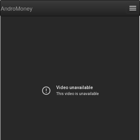
AndroMoney
Tog
nav