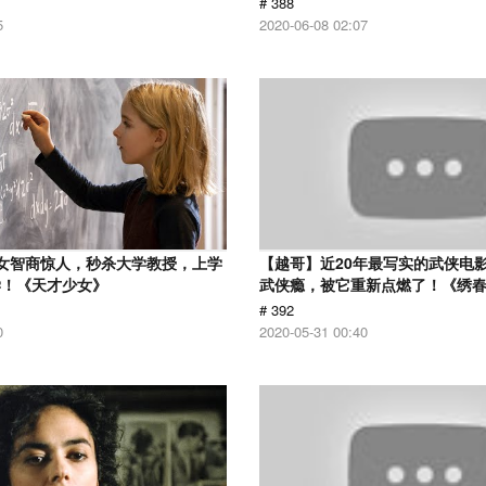
# 388
5
2020-06-08 02:07
女智商惊人，秒杀大学教授，上学
【越哥】近20年最写实的武侠电
学！《天才少女》
武侠瘾，被它重新点燃了！《绣
# 392
0
2020-05-31 00:40