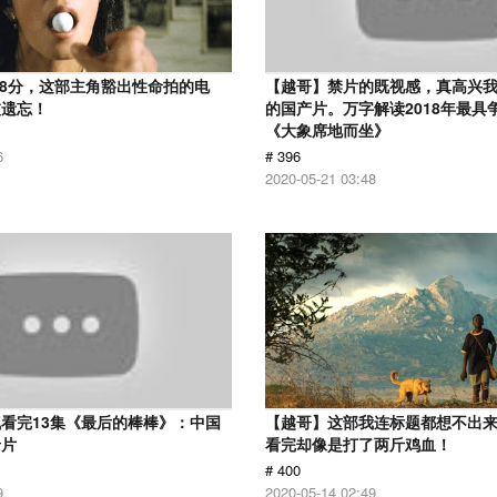
.8分，这部主角豁出性命拍的电
【越哥】禁片的既视感，真高兴
被遗忘！
的国产片。万字解读2018年最具
《大象席地而坐》
6
# 396
2020-05-21 03:48
看完13集《最后的棒棒》：中国
【越哥】这部我连标题都想不出
录片
看完却像是打了两斤鸡血！
# 400
9
2020-05-14 02:49