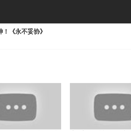
神！《永不妥协》