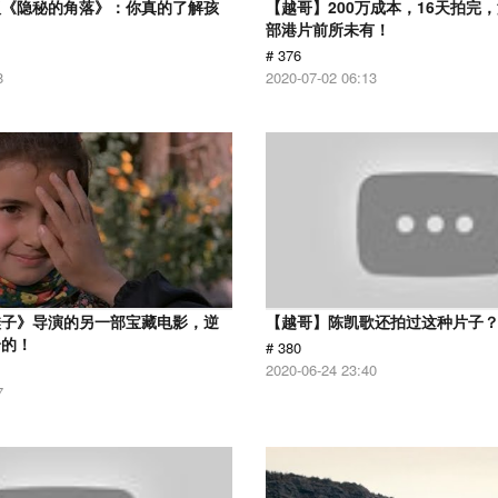
版《隐秘的角落》：你真的了解孩
【越哥】200万成本，16天拍完
部港片前所未有！
# 376
8
2020-07-02 06:13
鞋子》导演的另一部宝藏电影，逆
【越哥】陈凯歌还拍过这种片子
给的！
# 380
2020-06-24 23:40
7