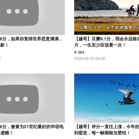
.6分，如果你觉得世界恶意满满，
【越哥】豆瓣9.1分，我会永远留
电影！
片，一生至少应该看一次！
# 384
7
2020-06-16 04:30
.6分，被誉为21世纪最好的华语电
【越哥】评分一直往上涨，今年
是遗憾！
到窒息，每一帧都能当壁纸！