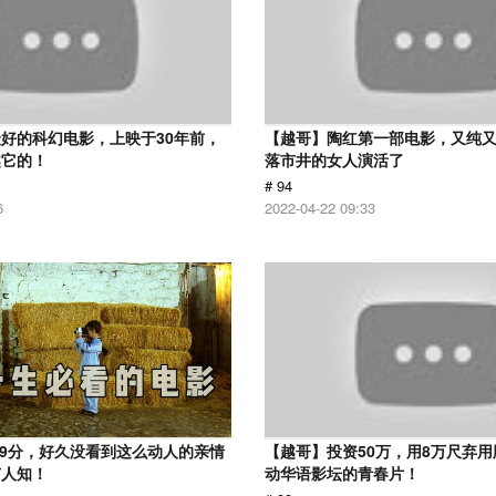
好的科幻电影，上映于30年前，
【越哥】陶红第一部电影，又纯
越它的！
落市井的女人演活了
# 94
6
2022-04-22 09:33
.9分，好久没看到这么动人的亲情
【越哥】投资50万，用8万尺弃
有人知！
动华语影坛的青春片！