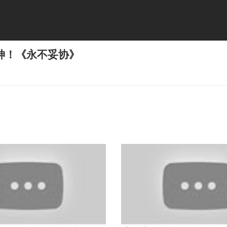
神！《永不妥协》