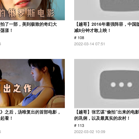
斯拍了一部，美到极致的奇幻大
【越哥】2016年最强阵容，中国
心荡漾！
减8分钟才敢上映！
# 108
6
2022-03-14 07:51
戒》之后，汤唯复出的首部电影，
【越哥】张艺谋“偷拍”出来的电
一起看！
的巩俐，以及最真实的农村！
# 113
5
2022-03-02 10:09