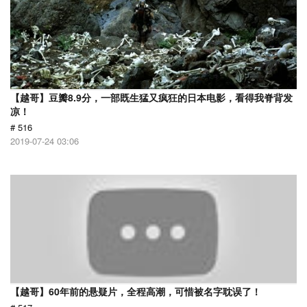
【越哥】豆瓣8.9分，一部既生猛又疯狂的日本电影，看得我脊背发
凉！
# 516
2019-07-24 03:06
【越哥】60年前的悬疑片，全程高潮，可惜被名字耽误了！