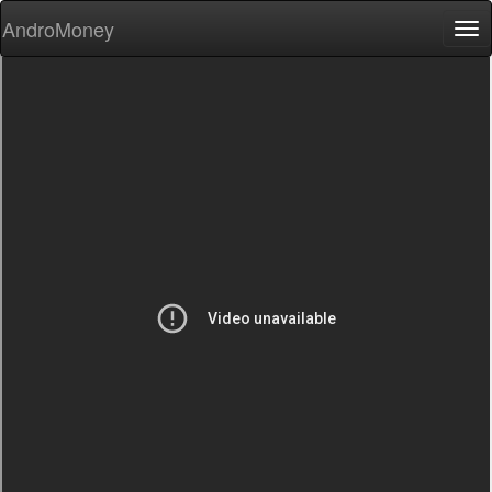
AndroMoney
Tog
nav