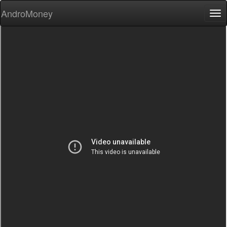
AndroMoney
Tog
nav