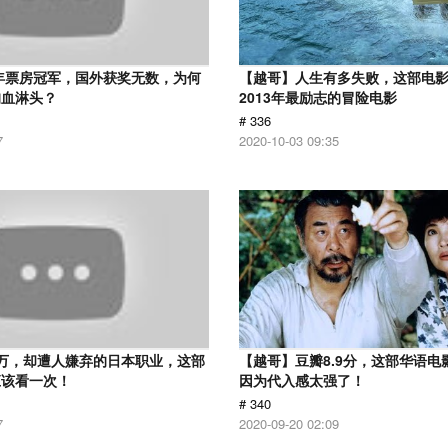
2年票房冠军，国外获奖无数，为何
【越哥】人生有多失败，这部电
狗血淋头？
2013年最励志的冒险电影
# 336
7
2020-10-03 09:35
万，却遭人嫌弃的日本职业，这部
【越哥】豆瓣8.9分，这部华语电
应该看一次！
因为代入感太强了！
# 340
7
2020-09-20 02:09