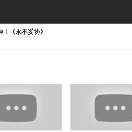
神！《永不妥协》